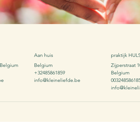
Aan huis
praktijk HU
, Belgium
Belgium
Zijperstraat 
+32485861859
Belgium
be
info@kleineliefde.be
00324858618
info@kleinel