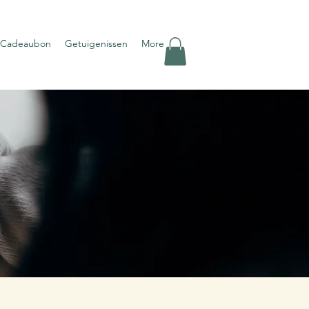
eCadeaubon
Getuigenissen
More