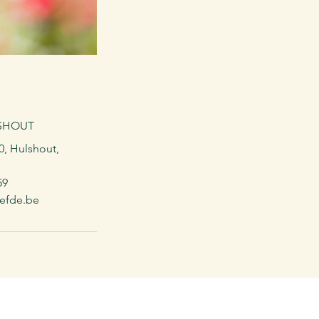
LSHOUT
10, Hulshout,
59
iefde.be