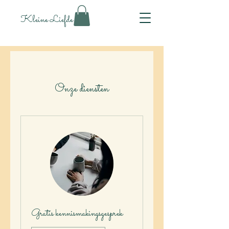
Kleine Liefde
Onze diensten
Gratis kennismakingsgesprek