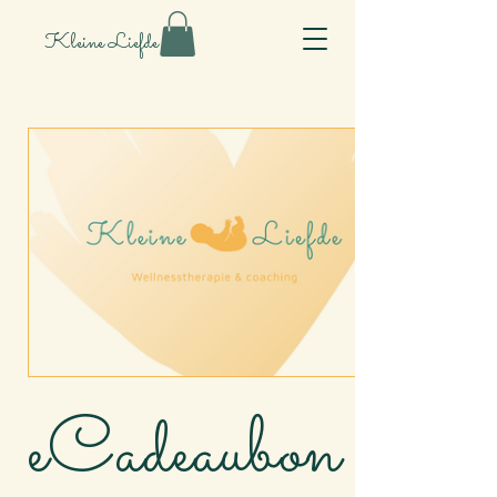
Kleine Liefde
eCadeaubon