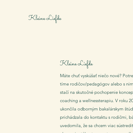
Kleine Liefde
Kleine Liefde
Máte chuť vyskúšať niečo nové? Potr
tíme rodičov/pedagógov alebo s nimi
stačí na skutočné pochopenie koncept
coaching a wellnessterapiu. V roku 
ukončila odborným bakalárskym štúdi
prichádzala do kontaktu s rodičmi, b
uvedomila, že sa chcem viac sústredi