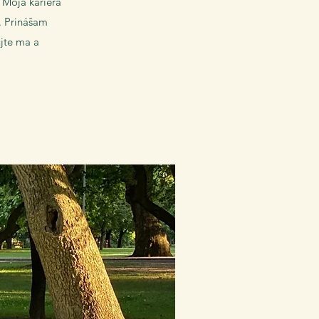
. Moja kariéra
. Prinášam
ujte ma a