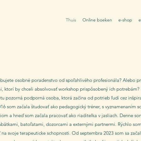
Thuis
Online boeken
e-shop
ebujete osobné poradenstvo od spoľahlivého profesionála? Alebo pr
, ktorí by chceli absolvovať workshop prispôsobený ich potrebám?
u pozorná podporná osoba, ktorá začína od potrieb ľudí cez inšpira
2016 som začala študovať ako pedagogický tréner, s vyznamenaním s
om a hneď som začala pracovať ako riaditelka v jasliach. Denne s
ábätkami, batoľatami, dozorcami a externými partnermi. Rýchlo som
ť na svoje terapeuticke schopnosti. Od septembra 2023 som sa začal