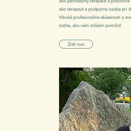
ako perinatálny terapeut a pracovník 
ako terapeut a podporna osoba pri do
hlboké profesionálne skúsenosti a znal
zistite, ako vám môžem pomôcť.
Zisti viac