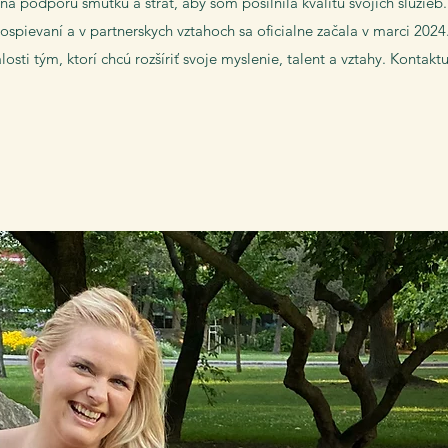
na podporu smútku a strát, aby som posilnila kvalitu svojich služieb
spievaní a v partnerskych vztahoch sa oficialne začala v marci 2024
osti tým, ktorí chcú rozšíriť svoje myslenie, talent a vztahy. Kontakt