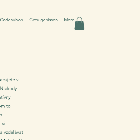
eCadeaubon
Getuigenissen
More
acujete v
 Niekedy
tívny
om to
om
 si
a vzdelávať