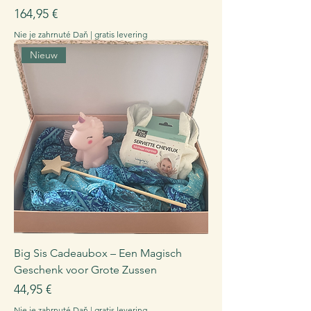
Cena
164,95 €
Nie je zahrnuté Daň
|
gratis levering
Nieuw
Big Sis Cadeaubox – Een Magisch
Geschenk voor Grote Zussen
Cena
44,95 €
Nie je zahrnuté Daň
|
gratis levering