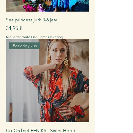
Sea princess jurk 3-6 jaar
Cena
34,95 €
Nie je zahrnuté Daň
|
gratis levering
Posledny kus
Co-Ord set FENIKS - Sister Hood