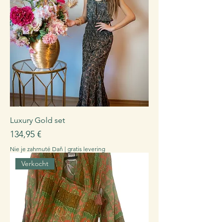
Luxury Gold set
Cena
134,95 €
Nie je zahrnuté Daň
|
gratis levering
Verkocht