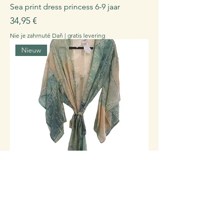
Sea print dress princess 6-9 jaar
Cena
34,95 €
Nie je zahrnuté Daň
|
gratis levering
Nieuw
Top Gold print kimono
Cena
94,95 €
Nie je zahrnuté Daň
|
gratis levering